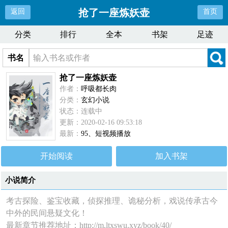
抢了一座炼妖壶
返回
首页
分类
排行
全本
书架
足迹
书名
抢了一座炼妖壶
作者：
呼吸都长肉
分类：
玄幻小说
状态：连载中
更新：2020-02-16 09:53:18
最新：
95、短视频播放
开始阅读
加入书架
小说简介
考古探险、鉴宝收藏，侦探推理、诡秘分析，戏说传承古今
中外的民间悬疑文化！
最新章节推荐地址：http://m.ltxswu.xyz/book/40/