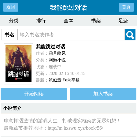
我能跳过对话
返回
首页
分类
排行
全本
书架
足迹
书名
我能跳过对话
作者：
霜月幽风
分类：
网游小说
状态：连载中
更新：2020-02-16 10:01:15
最新：
第82章 联合平叛
开始阅读
加入书架
小说简介
肆意挥洒激情的游戏人生，打破现实框架的无尽幻想！
最新章节推荐地址：http://m.ltxswu.xyz/book/56/