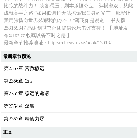
比拟的战斗力！ 装备碾压，刷本杀怪夺宝，纵横游戏，从此
成就高手之路 “如果低调也无法掩饰我自身的光芒，那就让
我用张扬向世界炫耀我的存在！”蒋飞如是说道！ 书友群
253159347 感谢创世书评团提供论坛书评支持！ 【 地址发
布:01bz.cc 收藏以备不时之需 】
最新章节推荐地址：http://m.ltxswu.xyz/book/13013/
最新章节预览
第2357章 营救穆远
第2356章 叛乱
第2355章 穆远的邀请
第2354章 双赢
第2353章 精疲力尽
正文