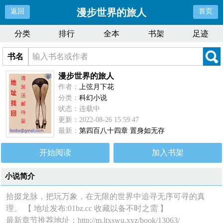
漫步世界的旅人
返回
首页
分类
排行
全本
书架
足迹
书名
漫步世界的旅人
作者：
上弦月下花
分类：
科幻小说
状态：连载中
更新：2022-08-26 15:59:47
最新：
第四百八十四章 置身如无存
开始阅读
加入书架
小说简介
拾掇龙脉，把玩万象，在无限的世界中追寻无序可寻的真
理。 【 地址发布:01bz.cc 收藏以备不时之需 】
最新章节推荐地址：http://m.ltxswu.xyz/book/13063/