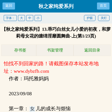
秋之家纯爱系列
返回
首页
字体：
大
中
小
护眼
关灯
【秋之家纯爱系列】13.乖巧白丝女儿小爱的初夜，和萝
莉母女花的缠绵淫靡圆舞曲-上(第1/23页)
存书签
书架管理
返回目录
怕找不到回家的路！请截图保存本站发布地
址：www.dybzfb.com
作者：玛托雅妈妈
2023/09/08
第一章：
儿的成长与烦恼