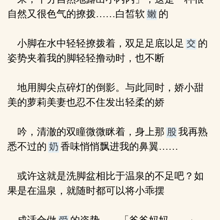
自然又很色气的撩拨……白皙软
的
小脚在水中轻轻撩拨着，双足足底以足
的
姿势夹着我的脚轻轻撸动时，也不断
地用脚尖点碎灯的倒影。与此同时，娇小甜
美的萝莉美妻也忍不住发出轻柔的娇
吟，清澈的双瞳微微眯着，身上那
我再熟
悉不过的
香味悄悄飘进我的鼻翼……
或许这就是洗脚盆相比于温泉的不足吧？如
果是在温泉，就随时都可以将小乖摆