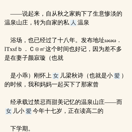
——说起来，自从秋之家购下了生意惨淡的
温泉山庄，转为自家的私
温泉
浴场，也已经过了十八年。发布地址ωωω．
lTxsfｂ．Ｃ⊙㎡这个时间也好记，因为差不多
是在妻子颜寂璇（也就
是小乖）刚怀上
儿梁秋诗（也就是小
）
的时候，我和妈妈一起买下了那家曾
经承载过禁忌而甜美记忆的温泉山庄——而
儿小
今年十七岁，正在读高二的
下学期。