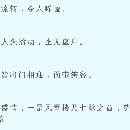
流转，令人唏嘘。
人头攒动，座无虚席。
皆出门相迎，面带笑容。
情，一是风雪楼乃七脉之首，势
落