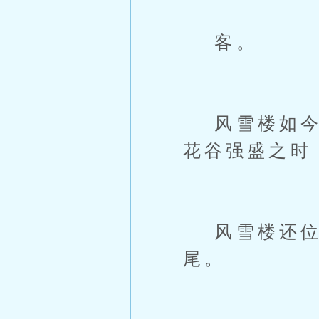
客。
风雪楼如今不
花谷强盛之时
风雪楼还位
尾。