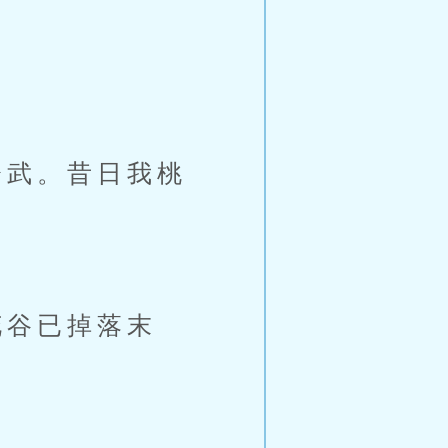
武。昔日我桃
谷已掉落末