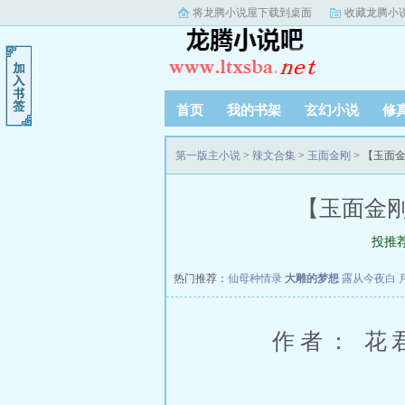
将龙腾小说屋下载到桌面
收藏龙腾小
首页
我的书架
玄幻小说
修
第一版主小说
>
辣文合集
>
玉面金刚
> 【玉面
【玉面金刚
投推
热门推荐：
仙母种情录
大雕的梦想
露从今夜白
作者： 花