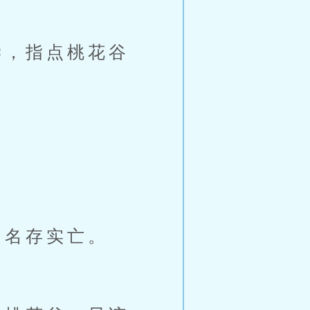
，指点桃花谷
名存实亡。