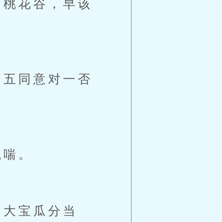
桃花谷，早该
五同意对一否
残喘。
大宝瓜分当