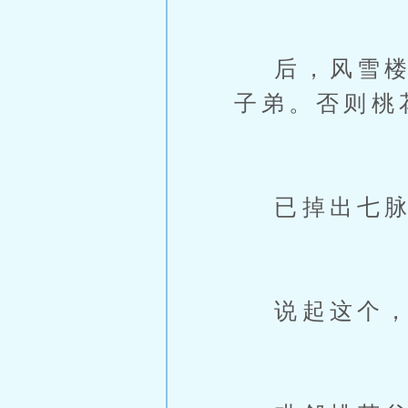
后，风雪楼一
子弟。否则桃
已掉出七脉
说起这个，