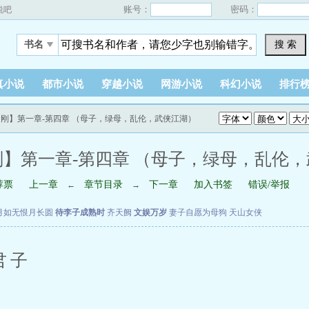
账号：
密码：
说吧
搜 索
书名
真小说
都市小说
穿越小说
网游小说
科幻小说
排行
金刚】第一章-第四章 （母子，绿母，乱伦，武侠江湖）
】第一章-第四章 （母子，绿母，乱伦
荐票
上一章
章节目录
下一章
加入书签
错误/举报
←
→
月如无恨月长圆
待李子成熟时
齐天阙
文娱万岁
妻子自愿为母狗
天山女侠
君子