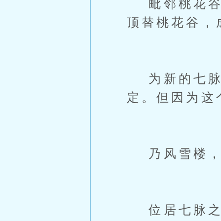
毗邻桃花谷北
顶替桃花谷，
为新的七脉之
定。但因为这
乃风雪楼，
位居七脉之