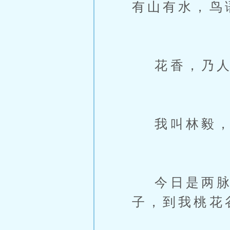
有山有水，鸟
花香，乃人
我叫林毅，
今日是两脉
子，到我桃花