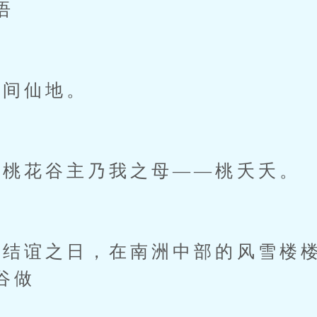
语
间仙地。
桃花谷主乃我之母——桃夭夭。
结谊之日，在南洲中部的风雪楼楼
谷做