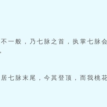
一般，乃七脉之首，执掌七脉会
，
居七脉末尾，今其登顶，而我桃花