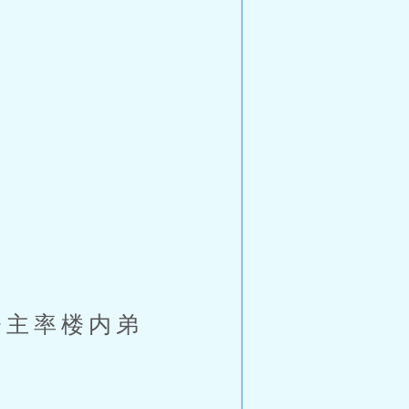
主率楼内弟