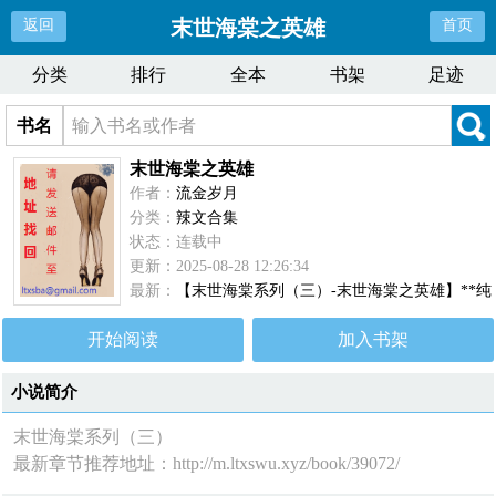
末世海棠之英雄
返回
首页
分类
排行
全本
书架
足迹
书名
末世海棠之英雄
作者：
流金岁月
分类：
辣文合集
状态：连载中
更新：2025-08-28 12:26:34
最新：
【末世海棠系列（三）-末世海棠之英雄】**纯
爱**（18-20完结）
开始阅读
加入书架
小说简介
末世海棠系列（三）
最新章节推荐地址：http://m.ltxswu.xyz/book/39072/