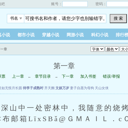
账号：
密码：
说吧
搜 索
书名
真小说
都市小说
穿越小说
网游小说
科幻小说
排行
第一章
第一章
荐票
上一章
章节目录
下一章
加入书签
错误/举报
←
→
月如无恨月长圆
待李子成熟时
齐天阙
文娱万岁
妻子自愿为母狗
天山女侠
山中一处密林中，我随意的烧烤
布邮箱LīxSBǎ@ＧＭＡＩＬ．c