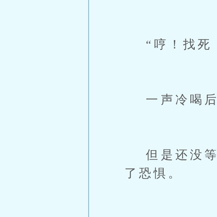
“哼！找死
一声冷喝后
但是还没等他
了恐惧。