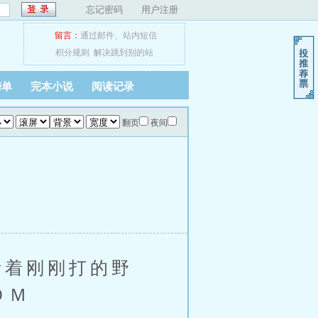
忘记密码
用户注册
留言：
通过邮件
、
站内短信
积分规则
解决跳到别的站
榜单
完本小说
阅读记录
翻页
夜间
着刚刚打的野
ＯＭ