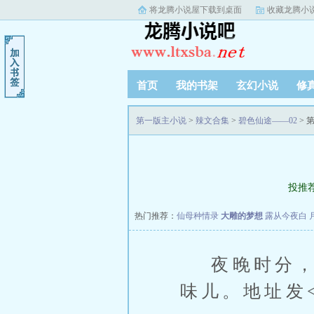
将龙腾小说屋下载到桌面
收藏龙腾小
首页
我的书架
玄幻小说
修
第一版主小说
>
辣文合集
>
碧色仙途——02
> 
投推
热门推荐：
仙母种情录
大雕的梦想
露从今夜白
夜晚时分，深
味儿。地址发<