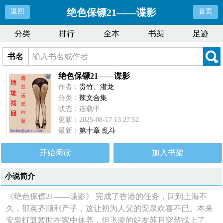
绝色保镖21——谍影
返回
首页
分类
排行
全本
书架
足迹
书名
绝色保镖21——谍影
作者：
贵竹、潜龙
分类：
辣文合集
状态：连载中
更新：2025-08-17 13:27:52
最新：
第十章 乱斗
开始阅读
加入书架
小说简介
《绝色保镖21——谍影》 完成了香港的任务，回到上海不
久，邵英齐顺利产子，这让初为人父的安泉欢喜不已。本来
安泉打算暂时在家中休养，但飞凌的好友苏月突然找上了