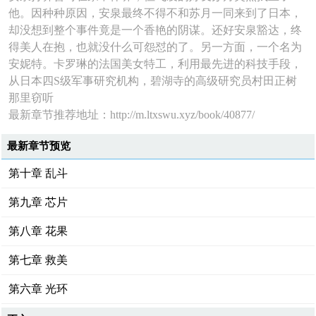
他。因种种原因，安泉最终不得不和苏月一同来到了日本，
却没想到整个事件竟是一个香艳的阴谋。还好安泉豁达，终
得美人在抱，也就没什么可怨怼的了。另一方面，一个名为
安妮特。卡罗琳的法国美女特工，利用最先进的科技手段，
从日本四S级军事研究机构，碧湖寺的高级研究员村田正树
那里窃听
最新章节推荐地址：http://m.ltxswu.xyz/book/40877/
最新章节预览
第十章 乱斗
第九章 芯片
第八章 花果
第七章 救美
第六章 光环