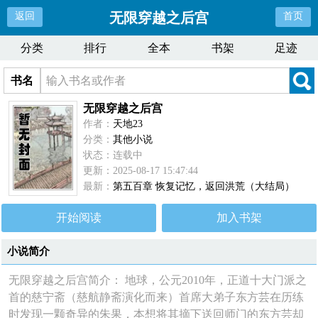
无限穿越之后宫
返回
首页
分类
排行
全本
书架
足迹
书名
无限穿越之后宫
作者：
天地23
分类：
其他小说
状态：连载中
更新：2025-08-17 15:47:44
最新：
第五百章 恢复记忆，返回洪荒（大结局）
开始阅读
加入书架
小说简介
无限穿越之后宫简介： 地球，公元2010年，正道十大门派之
首的慈宁斋（慈航静斋演化而来）首席大弟子东方芸在历练
时发现一颗奇异的朱果，本想将其摘下送回师门的东方芸却